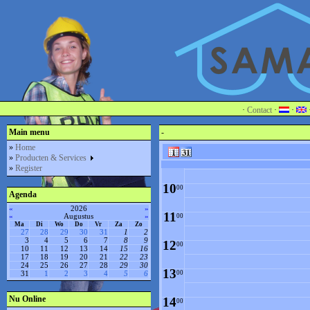
4
00
5
00
6
00
7
00
·
Contact
·
·
8
Main menu
-
00
»
Home
»
Producten & Services
9
00
»
Register
10
00
Agenda
«
2026
»
11
«
Augustus
»
00
Ma
Di
Wo
Do
Vr
Za
Zo
27
28
29
30
31
1
2
3
4
5
6
7
8
9
12
00
10
11
12
13
14
15
16
17
18
19
20
21
22
23
24
25
26
27
28
29
30
13
00
31
1
2
3
4
5
6
Nu Online
14
00