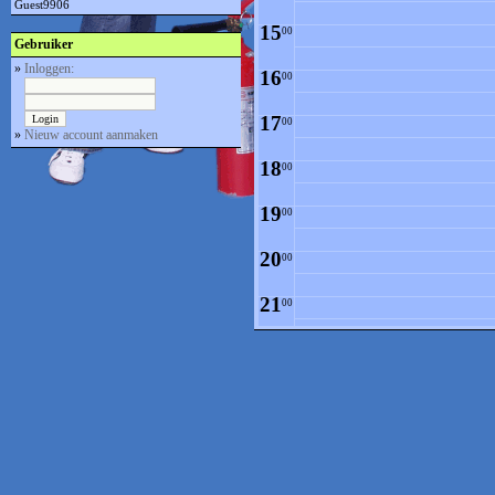
Guest9906
15
00
Gebruiker
»
Inloggen:
16
00
17
00
»
Nieuw account aanmaken
18
00
19
00
20
00
21
00
22
00
23
00