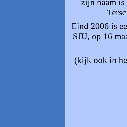
zijn naam is
Tersc
Eind 2006 is e
SJU, op 16 maa
(kijk ook in h