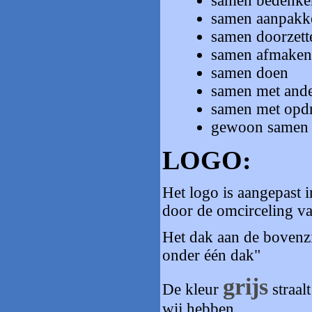
samen bedenke
samen aanpakk
samen doorzett
samen afmaken
samen doen
samen met and
samen met opd
gewoon samen i
LOGO:
Het logo is aangepast 
door de omcirceling v
Het dak aan de bovenzij
onder één dak"
grijs
De kleur
straal
wij hebben.