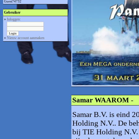
Guest74732
Gebruiker
»
Inloggen:
»
Nieuw account aanmaken
Samar WAAROM
-
Samar B.V. is eind 2
Holding N.V.. De beh
bij TIE Holding N.V