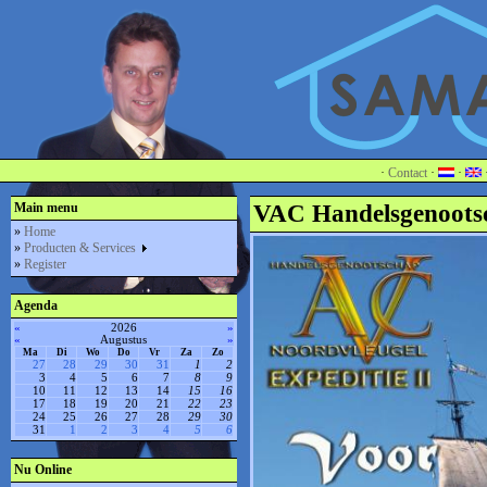
·
Contact
·
·
Main menu
VAC Handelsgenoots
»
Home
»
Producten & Services
»
Register
Agenda
«
2026
»
«
Augustus
»
Ma
Di
Wo
Do
Vr
Za
Zo
27
28
29
30
31
1
2
3
4
5
6
7
8
9
10
11
12
13
14
15
16
17
18
19
20
21
22
23
24
25
26
27
28
29
30
31
1
2
3
4
5
6
Nu Online