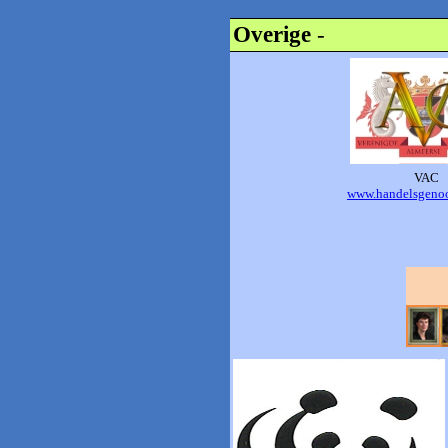
Overige
-
VAC
www.handelsgenoo